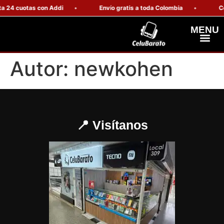
a 24 cuotas con Addi
Envío gratis a toda Colombia
Co
MENU
Celulares Resiste
Computadores Y Tablets
Autor:
newkohen
📍 Visítanos