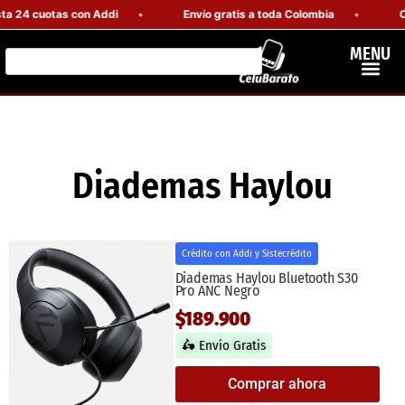
a 24 cuotas con Addi
Envío gratis a toda Colombia
Co
MENU
Diademas Haylou
Crédito con Addi y Sistecrédito
Diademas Haylou Bluetooth S30
Pro ANC Negro
$189.900
🛵 Envío Gratis
Comprar ahora