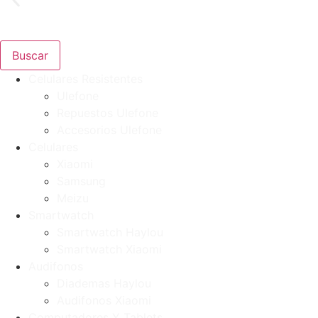
Buscar
Celulares Resistentes
Ulefone
Repuestos Ulefone
Accesorios Ulefone
Celulares
Xiaomi
Samsung
Meizu
Smartwatch
Smartwatch Haylou
Smartwatch Xiaomi
Audifonos
Diademas Haylou
Audifonos Xiaomi
Computadores Y Tablets