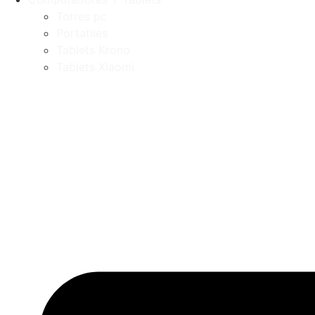
Torres pc
Portatiles
Tablets Krono
Tablets Xiaomi