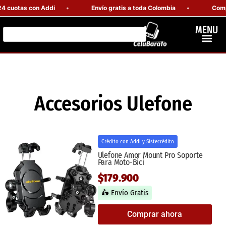
cuotas con Addi
Envío gratis a toda Colombia
Compra 
MENU
Accesorios Ulefone
Crédito con Addi y Sistecrédito
Ulefone Amor Mount Pro Soporte
Para Moto-Bici
$179.900
🛵 Envío Gratis
Comprar ahora