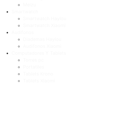
Meizu
Smartwatch
Smartwatch Haylou
Smartwatch Xiaomi
Audifonos
Diademas Haylou
Audifonos Xiaomi
Computadores Y Tablets
Torres pc
Portatiles
Tablets Krono
Tablets Xiaomi