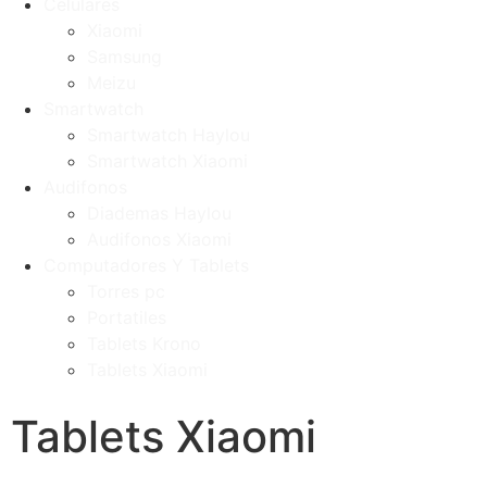
Celulares
Xiaomi
Samsung
Meizu
Smartwatch
Smartwatch Haylou
Smartwatch Xiaomi
Audifonos
Diademas Haylou
Audifonos Xiaomi
Computadores Y Tablets
Torres pc
Portatiles
Tablets Krono
Tablets Xiaomi
Tablets Xiaomi