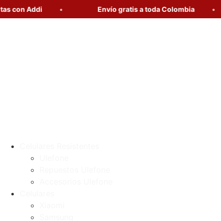
n Addi
Envío gratis a toda Colombia
Celulares Resistentes
Ulefone
Repuestos Ulefone
Accesorios Ulefone
Celulares
Xiaomi
Samsung