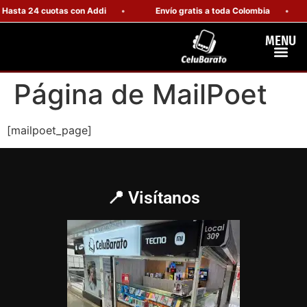
Hasta 24 cuotas con Addi
Envío gratis a toda Colombia
MENU
Celulares Resiste
Computadores Y Tablets
Página de MailPoet
[mailpoet_page]
📍 Visítanos