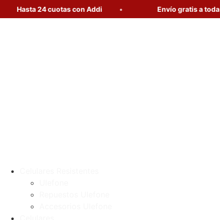
Hasta 24 cuotas con Addi
Envío gratis a toda Col
Ir
al
contenido
Celulares Resistentes
Ulefone
Repuestos Ulefone
Accesorios Ulefone
Celulares