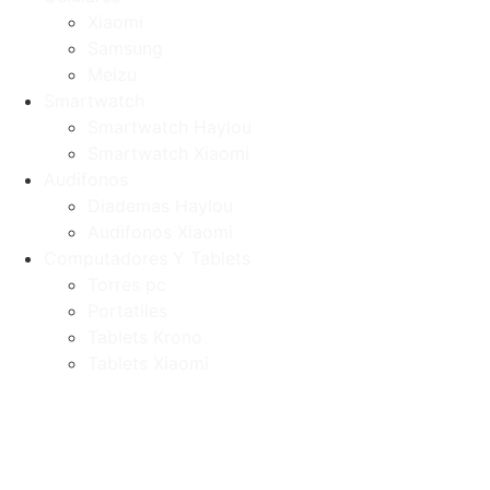
Xiaomi
Samsung
Meizu
Smartwatch
Smartwatch Haylou
Smartwatch Xiaomi
Audifonos
Diademas Haylou
Audifonos Xiaomi
Computadores Y Tablets
Torres pc
Portatiles
Tablets Krono
Tablets Xiaomi