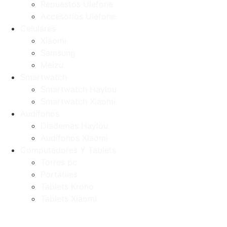
Repuestos Ulefone
Accesorios Ulefone
Celulares
Xiaomi
Samsung
Meizu
Smartwatch
Smartwatch Haylou
Smartwatch Xiaomi
Audifonos
Diademas Haylou
Audifonos Xiaomi
Computadores Y Tablets
Torres pc
Portatiles
Tablets Krono
Tablets Xiaomi