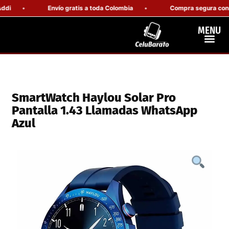
Envío gratis a toda Colombia
Compra segura con gara
MENU
Celulares Resiste
Computadores Y Tablets
SmartWatch Haylou Solar Pro
Pantalla 1.43 Llamadas WhatsApp
Azul