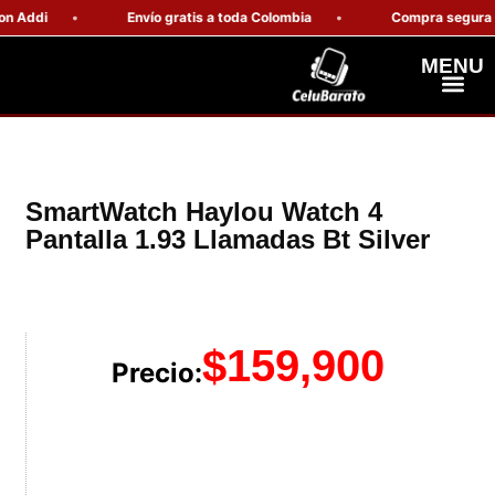
ddi
Envío gratis a toda Colombia
Compra segura con g
MENU
Celulares Resiste
Computadores Y Tablets
SmartWatch Haylou Watch 4
Pantalla 1.93 Llamadas Bt Silver
$
159,900
Precio: