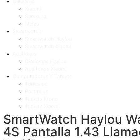
Celulares
Xiaomi
Samsung
Meizu
Smartwatch
Smartwatch Haylou
Smartwatch Xiaomi
Audifonos
Diademas Haylou
Audifonos Xiaomi
Computadores Y Tablets
Torres pc
Portatiles
Tablets Krono
Tablets Xiaomi
SmartWatch Haylou W
4S Pantalla 1.43 Llam