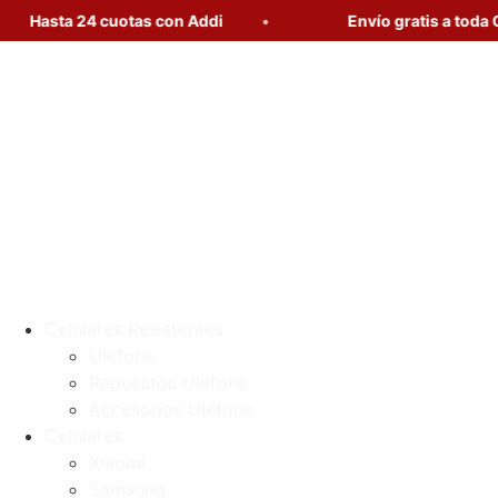
Hasta 24 cuotas con Addi
Envío gratis a toda Col
Celulares Resistentes
Ulefone
Repuestos Ulefone
Accesorios Ulefone
Celulares
Xiaomi
Samsung