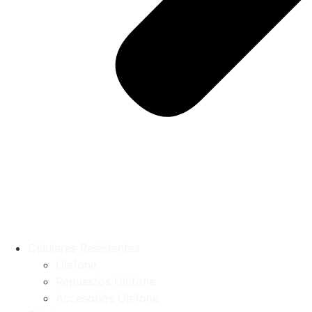
Celulares Resistentes
Ulefone
Repuestos Ulefone
Accesorios Ulefone