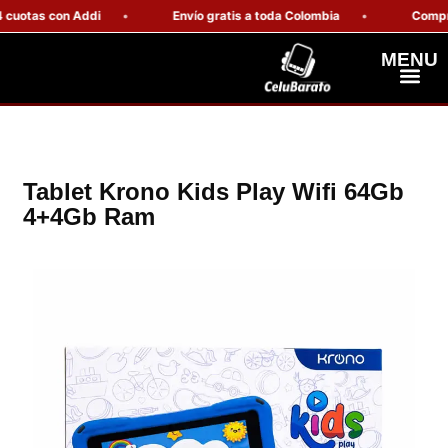
uotas con Addi
Envío gratis a toda Colombia
Compra s
MENU
Celulares Resiste
Computadores Y Tablets
Tablet Krono Kids Play Wifi 64Gb
4+4Gb Ram