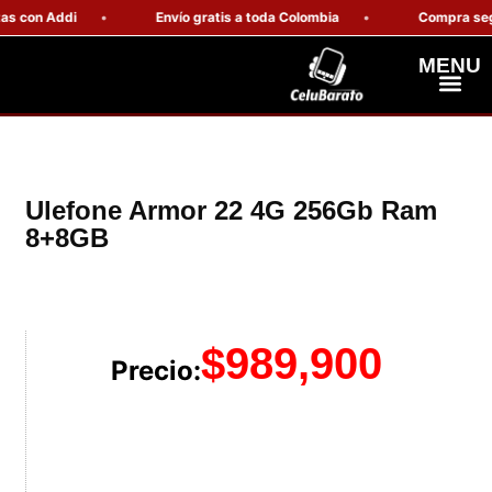
 con Addi
Envío gratis a toda Colombia
Compra segura
MENU
Celulares Resiste
Computadores Y Tablets
Ulefone Armor 22 4G 256Gb Ram
8+8GB
$
989,900
Precio: