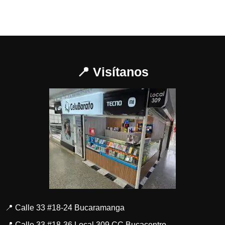
📍 Visítanos
📍 Calle 33 #18-24 Bucaramanga
📍 Calle 33 #18-36 Local 309 CC Bucacentro