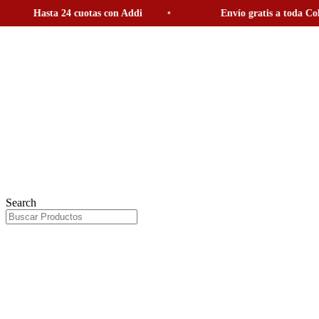
Hasta 24 cuotas con Addi
Envío gratis a toda Colombi
Ir
al
contenido
Search