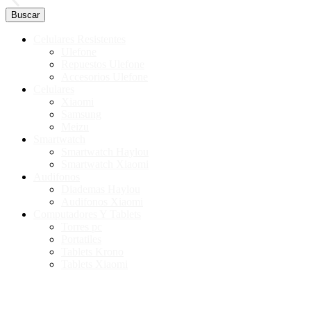
Buscar
Celulares Resistentes
Ulefone
Repuestos Ulefone
Accesorios Ulefone
Celulares
Xiaomi
Samsung
Meizu
Smartwatch
Smartwatch Haylou
Smartwatch Xiaomi
Audifonos
Diademas Haylou
Audifonos Xiaomi
Computadores Y Tablets
Torres pc
Portatiles
Tablets Krono
Tablets Xiaomi