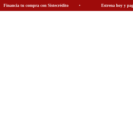
ncia tu compra con Sistecrédito
Estrena hoy y paga a tu