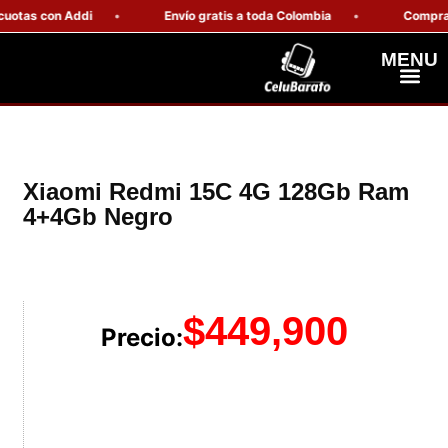
otas con Addi
Envío gratis a toda Colombia
Compra se
MENU
Celulares Resiste
Computadores Y Tablets
Xiaomi Redmi 15C 4G 128Gb Ram
4+4Gb Negro
$
449,900
Precio: