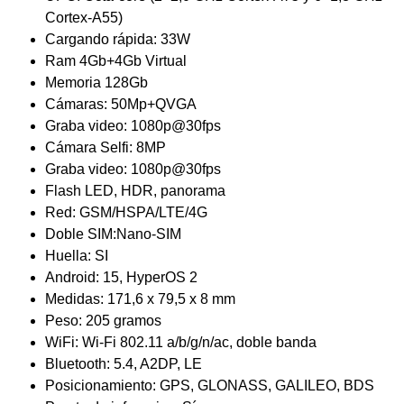
Cortex-A55)
Cargando rápida: 33W
Ram 4Gb+4Gb Virtual
Memoria 128Gb
Cámaras: 50Mp+QVGA
Graba video: 1080p@30fps
Cámara Selfi: 8MP
Graba video: 1080p@30fps
Flash LED, HDR, panorama
Red: GSM/HSPA/LTE/4G
Doble SIM:Nano-SIM
Huella: SI
Android: 15, HyperOS 2
Medidas: 171,6 x 79,5 x 8 mm
Peso: 205 gramos
WiFi: Wi-Fi 802.11 a/b/g/n/ac, doble banda
Bluetooth: 5.4, ​​A2DP, LE
Posicionamiento: GPS, GLONASS, GALILEO, BDS