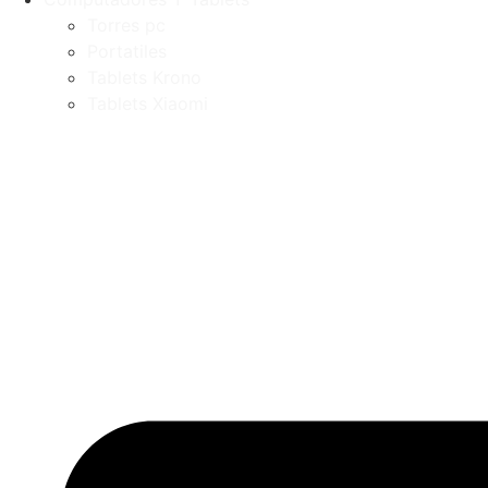
Torres pc
Portatiles
Tablets Krono
Tablets Xiaomi