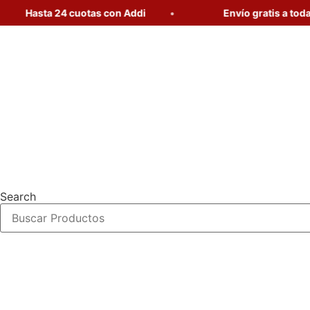
Hasta 24 cuotas con Addi
Envío gratis a toda Col
Ir
al
contenido
Search