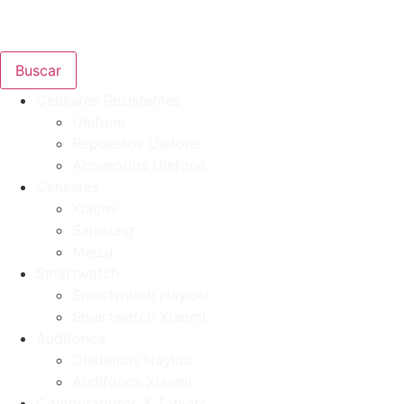
Buscar
Celulares Resistentes
Ulefone
Repuestos Ulefone
Accesorios Ulefone
Celulares
Xiaomi
Samsung
Meizu
Smartwatch
Smartwatch Haylou
Smartwatch Xiaomi
Audifonos
Diademas Haylou
Audifonos Xiaomi
Computadores Y Tablets